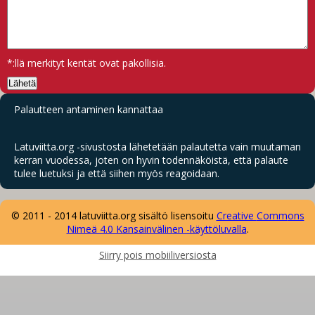
*
:llä merkityt kentät ovat pakollisia.
Palautteen antaminen kannattaa
Latuviitta.org -sivustosta lähetetään palautetta vain muutaman
kerran vuodessa, joten on hyvin todennäköistä, että palaute
tulee luetuksi ja että siihen myös reagoidaan.
© 2011 - 2014 latuviitta.org sisältö lisensoitu
Creative
Comm
ons
Nimeä 4.0 Kansainvälinen -käyttöluvalla
.
Siirry pois mobiiliversiosta