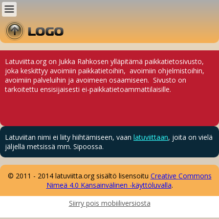
Latuviitta.org on Jukka Rahkosen ylläpitämä paikkatietosivusto,
joka keskittyy avoimiin paikkatietoihin, avoimiin ohjelmistoihin,
avoimiin palveluihin ja avoimeen osaamiseen. Sivusto on
tarkoitettu ensisijaisesti ei-paikkatietoammattilaisille.
Latuviitan nimi ei liity hiihtämiseen, vaan
latuviittaan
, joita on vielä
jäljellä metsissä mm. Sipoossa.
© 2011 - 2014 latuviitta.org sisältö lisensoitu
Creative
Comm
ons
Nimeä 4.0 Kansainvälinen -käyttöluvalla
.
Siirry pois mobiiliversiosta