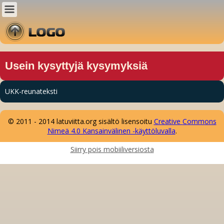
Usein kysyttyjä kysymyksiä
UKK-reunateksti
© 2011 - 2014 latuviitta.org sisältö lisensoitu
Creative
Comm
ons
Nimeä 4.0 Kansainvälinen -käyttöluvalla
.
Siirry pois mobiiliversiosta