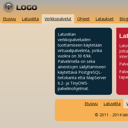
Etusivu
Latuviitta
Verkkopalvelut
Ohjeet
Lataukset
Blog
Latuviitan
Lat
verkkopalveluiden
tuottamiseen käytetään
Latu
virtuaalipalvelinta, jonka
Jott
vuokra on 30 €/kk.
Inter
Palvelimella on sekä
Palv
aineistojen säilyttämiseen
Palv
käytettävä PostgreSQL-
tapa
tietokanta että MapServer
6.2- ja TinyOWS-
palvelinohjelmat.
Etusivu
Latuviitta
© 2011 - 2014 latu