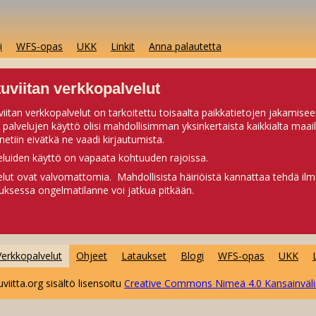
i
WFS-opas
UKK
Linkit
Anna palautetta
uviitan verkkopalvelut
viitan verkkopalvelut on tarkoitettu toisaalta paikkatietojen jakamise
a palvelujen käyttö olisi mahdollisimman yksinkertaista kaikkialta maai
netiin eivätkä ne vaadi kirjautumista.
eluiden käyttö on vapaata kohtuuden rajoissa.
elut ovat valvomattomia. Mahdollisista häiriöistä kannattaa tehdä il
uksessa ongelmatilanne voi jatkua pitkään.
Verkkopalvelut
Ohjeet
Lataukset
Blogi
WFS-opas
UKK
viitta.org sisältö lisensoitu
Creative
Comm
ons Nimeä 4.0 Kansainväli