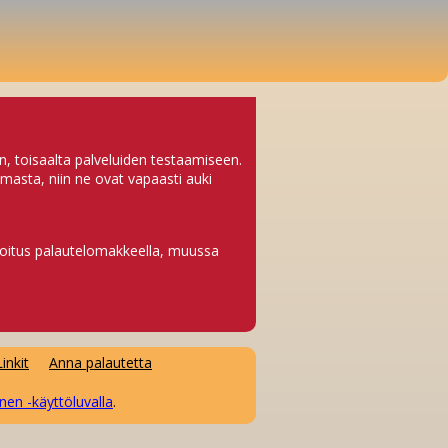
en, toisaalta palveluiden testaamiseen.
lmasta, niin ne ovat vapaasti auki
moitus palautelomakkeella, muussa
Linkit
Anna palautetta
nen -käyttöluvalla
.