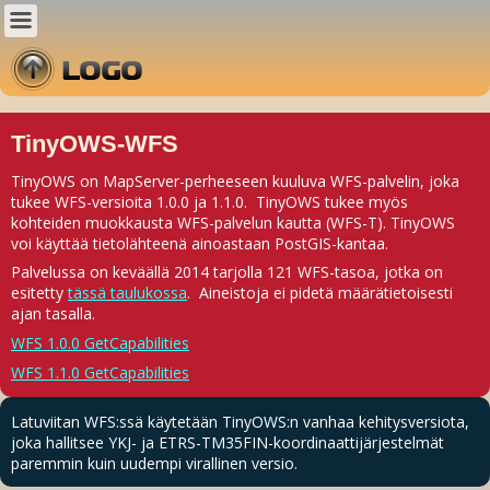
TinyOWS-WFS
TinyOWS on MapServer-perheeseen kuuluva WFS-palvelin, joka
tukee WFS-versioita 1.0.0 ja 1.1.0. TinyOWS tukee myös
kohteiden muokkausta WFS-palvelun kautta (WFS-T). TinyOWS
voi käyttää tietolähteenä ainoastaan PostGIS-kantaa.
Palvelussa on keväällä 2014 tarjolla 121 WFS-tasoa, jotka on
esitetty
tässä taulukossa
. Aineistoja ei pidetä määrätietoisesti
ajan tasalla.
WFS 1.0.0 GetCapabilities
WFS 1.1.0 GetCapabilities
Latuviitan WFS:ssä käytetään TinyOWS:n vanhaa kehitysversiota,
joka hallitsee YKJ- ja ETRS-TM35FIN-koordinaattijärjestelmät
paremmin kuin uudempi virallinen versio.