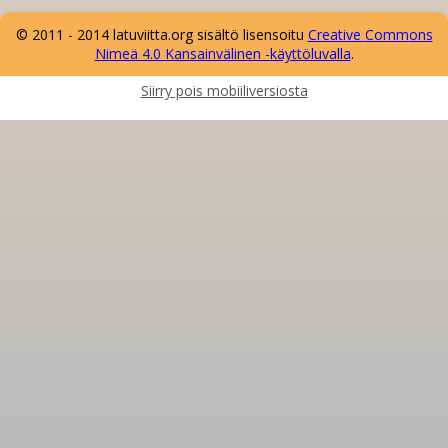
© 2011 - 2014 latuviitta.org sisältö lisensoitu
Creative
Comm
ons
Nimeä 4.0 Kansainvälinen -käyttöluvalla
.
Siirry pois mobiiliversiosta