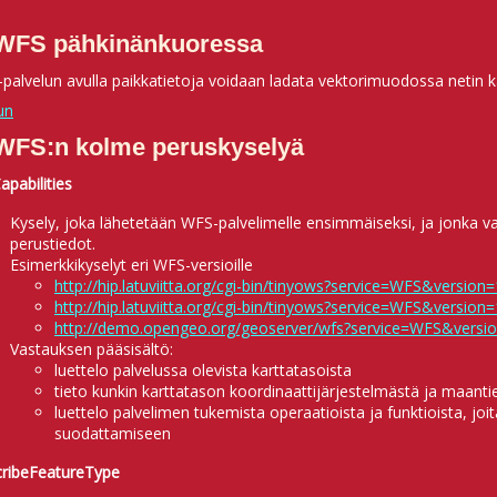
 WFS pähkinänkuoressa
palvelun avulla paikkatietoja voidaan ladata vektorimuodossa netin k
un
 WFS:n kolme peruskyselyä
apabilities
Kysely, joka lähetetään WFS-palvelimelle ensimmäiseksi, ja jonka v
perustiedot.
Esimerkkikyselyt eri WFS-versioille
http://hip.latuviitta.org/cgi-bin/tinyows?service=WFS&version
http://hip.latuviitta.org/cgi-bin/tinyows?service=WFS&version
http://demo.opengeo.org/geoserver/wfs?service=WFS&version
Vastauksen pääsisältö:
luettelo palvelussa olevista karttatasoista
tieto kunkin karttatason koordinaattijärjestelmästä ja maantie
luettelo palvelimen tukemista operaatioista ja funktioista, jo
suodattamiseen
ribeFeatureType