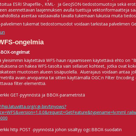
toitua ESRI Shapefile-, KML- ja GeoJSON-tiedostomuotoja sekä eroti
seen asennettavan laajennuksen avulla tuettuja vektoriformaatteja sa
ahdollista asentaa vastaavalla tavalla tukemaan lukuisia muita tiedo
palvelimen tukemat tiedostomuodot voidaan tarkistaa palvelimen Get
uun
 WFS-ongelmia
BBOX-ongelmat
ä yleisimmin käytettävä WFS-haun rajaamiseen käytettävä ehto on "
oituksena on hakea WFS-tasolta vain sellaiset kohteet, jotka ovat kok
akaiteen muotoisen alueen sisäpuolella. Aluerajaus voidaan antaa 
metrillä avain-arvoparina tai sitten käyttämällä OGC:n Filter Encod
ttavaa filter-elementtiä.
erkki GET-pyynnöstä ja BBOX-parametristä
//hip.latuviitta.org/cgi-bin/tinyows?
ice=WFS&version=1.0.0&request=GetFeature&typename=lv:mml_rai
4000
erkki http POST -pyynnöstä johon sisältyy ogc:BBOX-suodatin