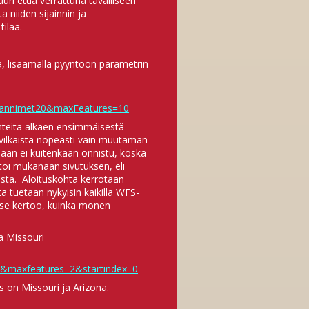
uri etua verrattuna tavalliseen
 niiden sijainnin ja
tilaa.
aa, lisäämällä pyyntöön parametrin
kannimet20&maxFeatures=10
teita alkaen ensimmäisestä
 vilkaista nopeasti vain muutaman
aan ei kuitenkaan onnistu, koska
toi mukanaan sivutuksen, eli
sta. Aloituskohta kerrotaan
a tuetaan nykyisin kaikilla WFS-
tä se kertoo, kuinka monen
a Missouri
s&maxfeatures=2&startindex=0
s on Missouri ja Arizona.