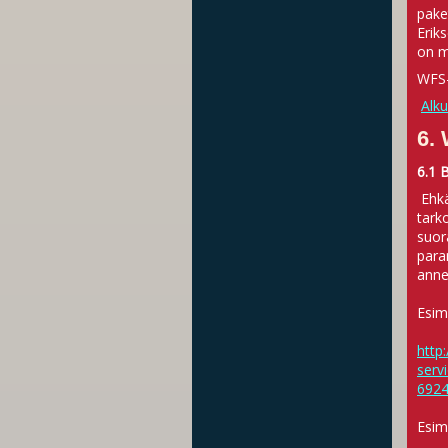
pake
Erik
on m
WFS-
Alk
6.
6.1 
Ehk
tark
suor
para
anne
Esim
http:
serv
692
Esim