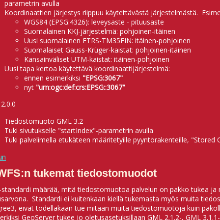
parametrin avulla
Koordinaattien järjestys riippuu käytettävästä järjestelmästä. Esime
WGS84 (EPSG:4326): leveysaste - pituusaste
Suomalainen KKJ-järjestelmä: pohjoinen-itäinen
Uusi suomalainen ETRS-TM35FIN: itäinen-pohjoinen
Suomalaiset Gauss-Krüger-kaistat: pohjoinen-itäinen
Kansainväliset UTM-kaistat: itäinen-pohjoinen
Uusi tapa kertoa käytettävä koordinaattijärjestelmä:
ennen esimerkiksi
"EPSG:3067"
nyt
"urn:ogc:def:crs:EPSG::3067"
2.0.0
Tiedostomuoto GML 3.2
Tuki sivutukselle "startIndex"-parametrin avulla
Tuki palvelimella etukäteen määritetyille pyyntörakenteille, "Stored
un
 WFS:n tukemat tiedostomuodot
standardi määrää, mitä tiedostomuotoa palvelun on pakko tukea ja 
usarvona. Standardi ei kuitenkaan kiellä tukemasta myös muita tiedo
ree3, eivät todellakaan tue mitään muita tiedostomuotoja kuin pakoll
erkiksi GeoServer tukee jo oletusasetuksillaan GML 2.1.2-, GML 3.1.1- 