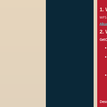
1.
WFS-
Alku
2.
GetC
Desc