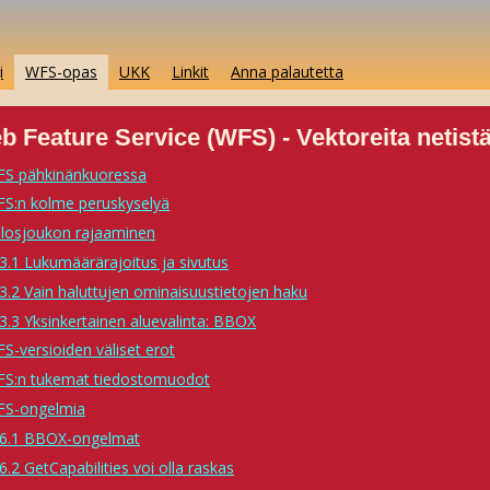
i
WFS-opas
UKK
Linkit
Anna palautetta
b Feature Service (WFS) - Vektoreita netist
FS pähkinänkuoressa
FS:n kolme peruskyselyä
ulosjoukon rajaaminen
3.1 Lukumäärärajoitus ja sivutus
3.2 Vain haluttujen ominaisuustietojen haku
3.3 Yksinkertainen aluevalinta: BBOX
FS-versioiden väliset erot
FS:n tukemat tiedostomuodot
FS-ongelmia
6.1 BBOX-ongelmat
6.2 GetCapabilities voi olla raskas