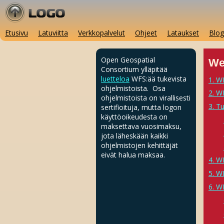
Etusivu
Latuviitta
Verkkopalvelut
Ohjeet
Lataukset
Blog
Open Geospatial
We
Consortium ylläpitää
luetteloa
WFS:ää tukevista
1. W
ohjelmistoista. Osa
2. W
ohjelmistoista on virallisesti
3. T
sertifioituja, mutta logon
käyttöoikeudesta on
maksettava vuosimaksu,
jota läheskään kaikki
ohjelmistojen kehittäjät
eivät halua maksaa.
4. W
5. W
6. W