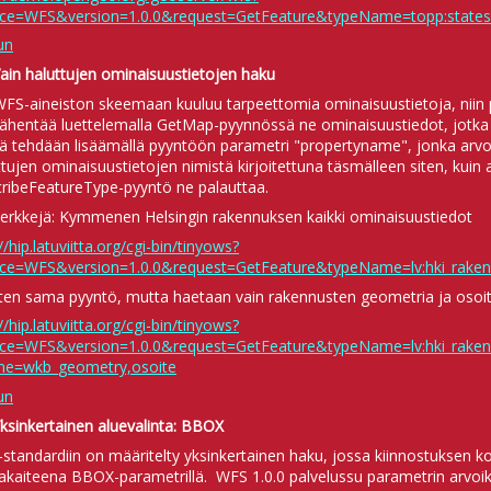
ice=WFS&version=1.0.0&request=GetFeature&typeName=topp:state
un
Vain haluttujen ominaisuustietojen haku
WFS-aineiston skeemaan kuuluu tarpeettomia ominaisuustietoja, niin
vähentää luettelemalla GetMap-pyynnössä ne ominaisuustiedot, jot
 tehdään lisäämällä pyyntöön parametri "propertyname", jonka arvoksi
ttujen ominaisuustietojen nimistä kirjoitettuna täsmälleen siten, kuin 
ribeFeatureType-pyyntö ne palauttaa.
erkkejä: Kymmenen Helsingin rakennuksen kaikki ominaisuustiedot
//hip.latuviitta.org/cgi-bin/tinyows?
ice=WFS&version=1.0.0&request=GetFeature&typeName=lv:hki_rak
en sama pyyntö, mutta haetaan vain rakennusten geometria ja osoi
//hip.latuviitta.org/cgi-bin/tinyows?
ice=WFS&version=1.0.0&request=GetFeature&typeName=lv:hki_rak
e=wkb_geometry,osoite
un
Yksinkertainen aluevalinta: BBOX
standardiin on määritelty yksinkertainen haku, jossa kiinnostuksen 
akaiteena BBOX-parametrillä. WFS 1.0.0 palvelussu parametrin arvoiksi