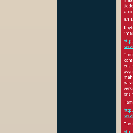
maak
tied
omin
3.1 
Käyt
"max
http:
serv
Tämä
koht
ensi
pyyn
mahd
para
vers
ensi
Tämä
http
serv
Tämä
http