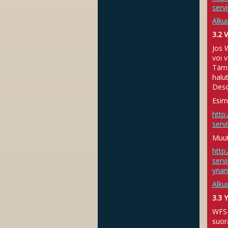
serv
Alku
3.2 
Jos 
voi 
Tämä
halu
Desc
Esim
http:
serv
Muut
http:
serv
ynam
Alku
3.3 
WFS-
suor