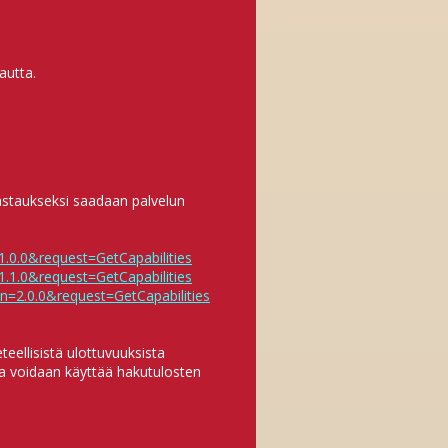
autta.
astaukseksi saadaan palvelun
=1.0.0&request=GetCapabilities
=1.1.0&request=GetCapabilities
=2.0.0&request=GetCapabilities
teellisistä ulottuvuuksista
ita voidaan käyttää hakutulosten