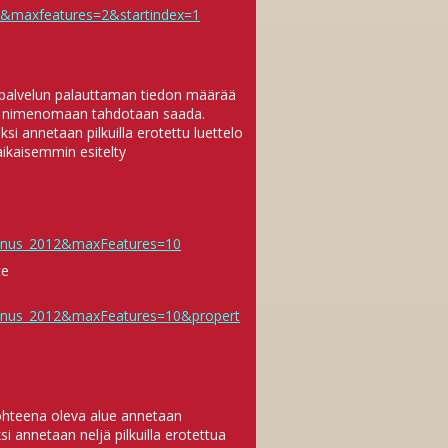
s&maxfeatures=2&startindex=1
 palvelun palauttaman tiedon määrää
ka nimenomaan tahdotaan saada.
 annetaan pilkuilla erotettu luettelo
aikaisemmin esitelty
ennus_2012&maxFeatures=10
te
ennus_2012&maxFeatures=10&propert
kohteena oleva alue annetaan
 annetaan neljä pilkuilla erotettua