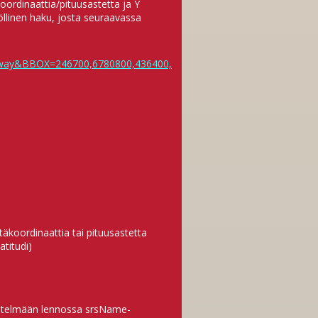
oordinaattia/pituusastetta ja Y
öllinen haku, josta seuraavassa
ilway&BBOX=246700,6780800,436400,
äkoordinaattia tai pituusastetta
atitudi)
rjestelmään lennossa srsName-