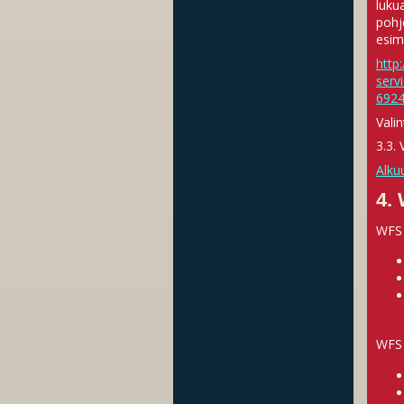
luku
pohj
esim
http:
serv
692
Vali
3.3. 
Alku
4. 
WFS 
WFS 