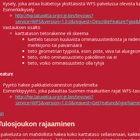
Kysely, joka antaa lisätietoja yksittäisistä WFS-palvelussa olevista k
Esimerkkikysely
http://hip.latuviitta.org/cgi-bin/tinyows?
service=WFS&version=1.0.0&request=DescribeFeatureType&
Vastauksen sisältö
karttatason tietorakenne eli skeema
luettelo tasoon kuuluvista ominaisuustiedoista ja niiden
merkkijono tai päivämäärä
tieto geometrian tyypistä, esim. piste, viiva tai aluegeo
tieto, onko ominaisuustieto pakollinen vai ei
tieto, voiko ominaisuustieto olla tyhjä
eature
Pyyntö hakee paikkatietoaineiston palvelimelta
Esimerkkipyyntö, joka palauttaa Suomen maakuntien rajat WFS-tas
http://hip.latuviitta.org/cgi-bin/tinyows?
service=WFS&version=1.0.0&request=GetFeature&typeNam
un
 Tulosjoukon rajaaminen
palvelusta on mahdollista hakea koko karttataso sellaisenaan, kaikki