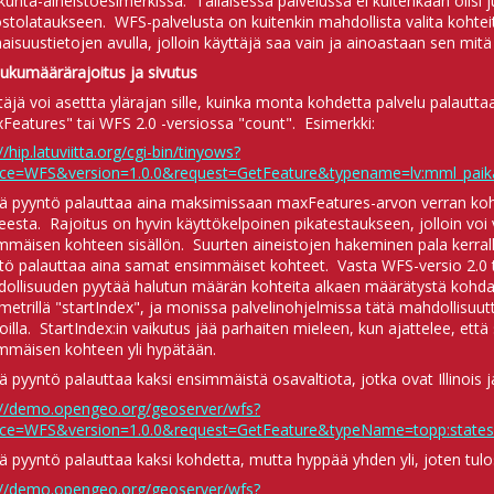
unta-aineistoesimerkissä. Tällaisessa palvelussa ei kuitenkaan olisi ju
ostolataukseen. WFS-palvelusta on kuitenkin mahdollista valita kohteita
aisuustietojen avulla, jolloin käyttäjä saa vain ja ainoastaan sen mitä 
Lukumäärärajoitus ja sivutus
täjä voi asettta ylärajan sille, kuinka monta kohdetta palvelu palautt
Features" tai WFS 2.0 -versiossa "count". Esimerkki:
//hip.latuviitta.org/cgi-bin/tinyows?
ice=WFS&version=1.0.0&request=GetFeature&typename=lv:mml_pai
 pyyntö palauttaa aina maksimissaan maxFeatures-arvon verran koh
eesta. Rajoitus on hyvin käyttökelpoinen pikatestaukseen, jolloin voi
mmäisen kohteen sisällön. Suurten aineistojen hakeminen pala kerrall
tö palauttaa aina samat ensimmäiset kohteet. Vasta WFS-versio 2.0 
ollisuuden pyytää halutun määrän kohteita alkaen määrätystä kohda
metrillä "startIndex", ja monissa palvelinohjelmissa tätä mahdollisuutt
ioilla. StartIndex:in vaikutus jää parhaiten mieleen, kun ajattelee, et
mmäisen kohteen yli hypätään.
 pyyntö palauttaa kaksi ensimmäistä osavaltiota, jotka ovat Illinois j
://demo.opengeo.org/geoserver/wfs?
ice=WFS&version=1.0.0&request=GetFeature&typeName=topp:state
 pyyntö palauttaa kaksi kohdetta, mutta hyppää yhden yli, joten tulo
://demo.opengeo.org/geoserver/wfs?