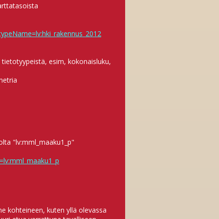
arttatasoista
typeName=lv:hki_rakennus_2012
 tietotyypeistä, esim, kokonaisluku,
metria
olta "lv:mml_maaku1_p"
e=lv:mml_maaku1_p
ne kohteineen, kuten yllä olevassa