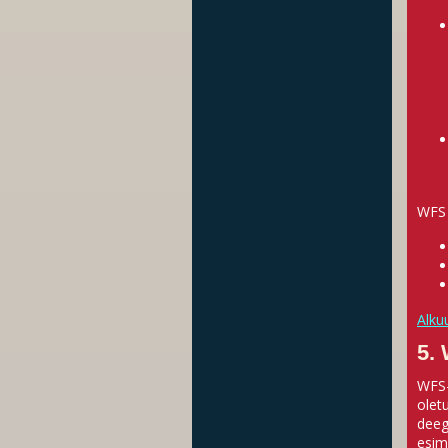
WFS 
Alku
5.
WFS-
olet
deeg
esim