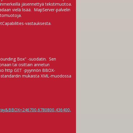
nmerkeillä jäsennettyä tekstimuotoa.
adaan vielä lisää. MapServer-palvelin
stomuotoja.
Capabilities-vastauksesta.
Bounding Box" -suodatin. Sen
onaan tai osittain annetun
joko http GET -pyynnön BBOX-
ing -standardin mukaista XML-muodossa
lway&BBOX=246700,6780800,436400,