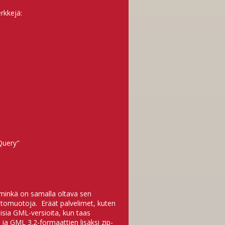
rkkejä:
 Query"
minkä on samalla oltava sen
stomuotoja. Eräät palvelimet, kuten
isia GML-versioita, kun taas
ja GML 3.2-formaattien lisäksi zip-