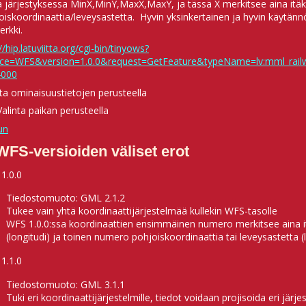
a järjestyksessa MinX,MinY,MaxX,MaxY, ja tässä X merkitsee aina itäk
oiskoordinaattia/leveysastetta. Hyvin yksinkertainen ja hyvin käytänn
erkki.
//hip.latuviitta.org/cgi-bin/tinyows?
ice=WFS&version=1.0.0&request=GetFeature&typeName=lv:mml_ra
4000
nta ominaisuustietojen perusteella
Valinta paikan perusteella
un
WFS-versioiden väliset erot
1.0.0
Tiedostomuoto: GML 2.1.2
Tukee vain yhtä koordinaattijärjestelmää kullekin WFS-tasolle
WFS 1.0.0:ssa koordinaattien ensimmäinen numero merkitsee aina it
(longitudi) ja toinen numero pohjoiskoordinaattia tai leveysastetta (l
1.1.0
Tiedostomuoto: GML 3.1.1
Tuki eri koordinaattijärjestelmille, tiedot voidaan projisoida eri jä