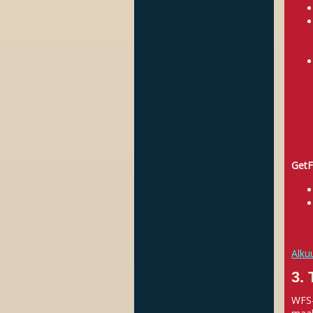
GetF
Alku
3.
WFS-