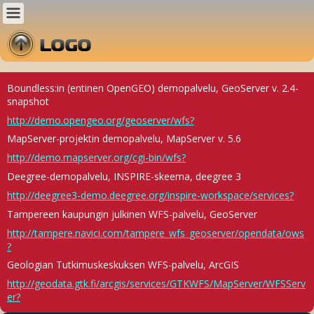
Boundless:in (entinen OpenGEO) demopalvelu, GeoServer v. 2.4-
snapshot
http://demo.opengeo.org/geoserver/wfs?
MapServer-projektin demopalvelu, MapServer v. 5.6
http://demo.mapserver.org/cgi-bin/wfs?
Deegree-demopalvelu, INSPIRE-skeema, deegree 3
http://deegree3-demo.deegree.org/inspire-workspace/services?
Tampereen kaupungin julkinen WFS-palvelu, GeoServer
http://tampere.navici.com/tampere_wfs_geoserver/opendata/ows
?
Geologian Tutkimuskeskuksen WFS-palvelu, ArcGIS
http://geodata.gtk.fi/arcgis/services/GTKWFS/MapServer/WFSServ
er?