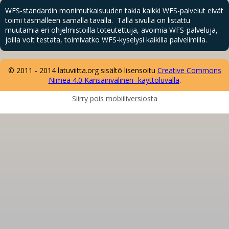
WFS-standardin monimutkaisuuden takia kaikki WFS-palvelut eivät
toimi täsmälleen samalla tavalla. Tällä sivulla on listattu
muutamia eri ohjelmistoilla toteutettuja, avoimia WFS-palveluja,
joilla voit testata, toimivatko WFS-kyselysi kaikilla palvelimilla.
© 2011 - 2014 latuviitta.org sisältö lisensoitu
Creative
Comm
ons
Nimeä 4.0 Kansainvälinen -käyttöluvalla
.
Siirry pois mobiiliversiosta