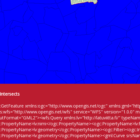
Intersects
:GetFeature xmlns:ogc="http://www.opengis.net/ogc" xmlns:gml="htt
s:wfs="http://www.opengis.net/wfs" service="WFS" version="1.0.0" 
utFormat="GML2"><wfs:Query xmlns:lv="http://latuviitta.fi/" typeNam
:PropertyName>lv:nimi</ogc:PropertyName><ogc:PropertyName>lv:
:PropertyName>lv:geometry</ogc:PropertyName><ogc:Filter><ogc:In
:PropertyName>lv:geometry</ogc:PropertyName><gml:Curve srsN