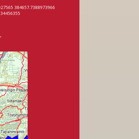
4027565 384657.7388973966
534456355
>