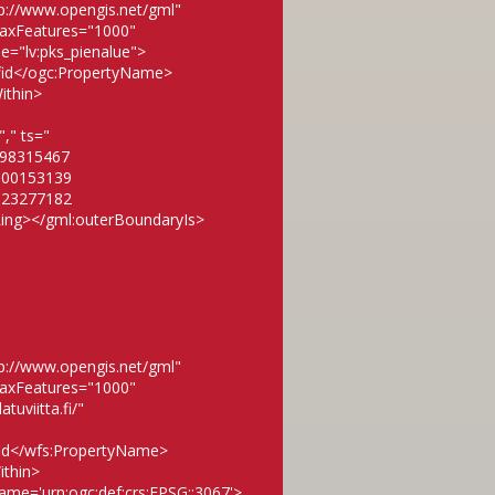
p://www.opengis.net/gml"
maxFeatures="1000"
e="lv:pks_pienalue">
fid</ogc:PropertyName>
ithin>
," ts="
.98315467
300153139
623277182
ing></gml:outerBoundaryIs>
p://www.opengis.net/gml"
maxFeatures="1000"
uviitta.fi/"
id</wfs:PropertyName>
ithin>
e='urn:ogc:def:crs:EPSG::3067'>