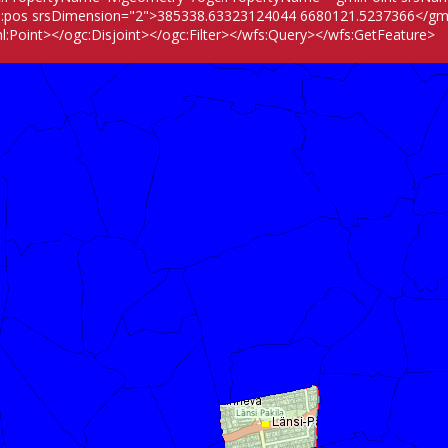
:pos srsDimension="2">385338.63323124044 6680121.5237366</gm
l:Point></ogc:Disjoint></ogc:Filter></wfs:Query></wfs:GetFeature>