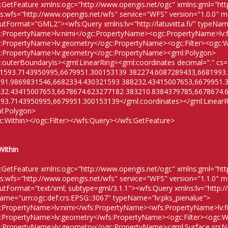
:GetFeature xmlns:ogc="http://www.opengis.net/ogc" xmlns:gml="htt
s:wfs="http://www.opengis.net/wfs" service="WFS" version="1.0.0" 
utFormat="GML2"><wfs:Query xmlns:lv="http://latuviitta.fi/" typeNam
:PropertyName>lv:nimi</ogc:PropertyName><ogc:PropertyName>lv:
:PropertyName>lv:geometry</ogc:PropertyName><ogc:Filter><ogc:W
:PropertyName>lv:geometry</ogc:PropertyName><gml:Polygon>
:outerBoundaryIs><gml:LinearRing><gml:coordinates decimal="." cs="
1593.7143950995,6679951.300153139 382274.6087289433,6681993
91.9869831546,6682334.430321593 388232.43415007653,6679951.
32.43415007653,6678674.623277182 383210.8384379785,6678674.
93.7143950995,6679951.300153139</gml:coordinates></gml:LinearR
l:Polygon>
c:Within></ogc:Filter></wfs:Query></wfs:GetFeature>
Within
:GetFeature xmlns:ogc="http://www.opengis.net/ogc" xmlns:gml="htt
s:wfs="http://www.opengis.net/wfs" service="WFS" version="1.1.0" 
utFormat="text/xml; subtype=gml/3.1.1"><wfs:Query xmlns:lv="http://lat
ame="urn:ogc:def:crs:EPSG::3067" typeName="lv:pks_pienalue">
:PropertyName>lv:nimi</wfs:PropertyName><wfs:PropertyName>lv:f
:PropertyName>lv:geometry</wfs:PropertyName><ogc:Filter><ogc:W
:PropertyName>lv:geometry</ogc:PropertyName><gml:Surface srsNam