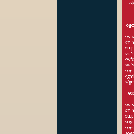
</lv
ogc:
<wfs
xmln
outp
srsN
<wfs
<wfs
<ogc
<gml
</gm
Tässä
<wfs
xmln
outp
<ogc
<ogc
<ogc