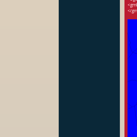
<gml
</gm