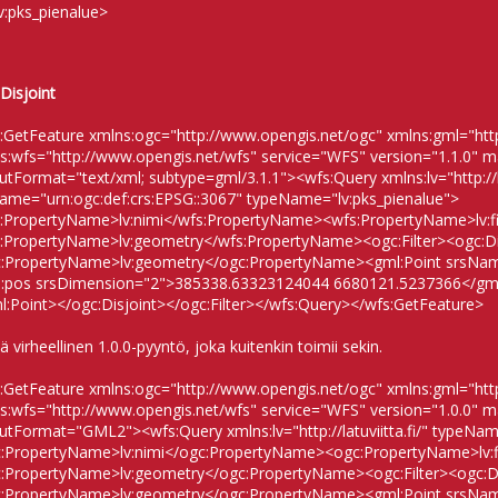
:pks_pienalue>
Disjoint
:GetFeature xmlns:ogc="http://www.opengis.net/ogc" xmlns:gml="htt
s:wfs="http://www.opengis.net/wfs" service="WFS" version="1.1.0" 
utFormat="text/xml; subtype=gml/3.1.1"><wfs:Query xmlns:lv="http://lat
ame="urn:ogc:def:crs:EPSG::3067" typeName="lv:pks_pienalue">
:PropertyName>lv:nimi</wfs:PropertyName><wfs:PropertyName>lv:f
:PropertyName>lv:geometry</wfs:PropertyName><ogc:Filter><ogc:Di
:PropertyName>lv:geometry</ogc:PropertyName><gml:Point srsName
:pos srsDimension="2">385338.63323124044 6680121.5237366</gm
l:Point></ogc:Disjoint></ogc:Filter></wfs:Query></wfs:GetFeature>
 virheellinen 1.0.0-pyyntö, joka kuitenkin toimii sekin.
:GetFeature xmlns:ogc="http://www.opengis.net/ogc" xmlns:gml="htt
s:wfs="http://www.opengis.net/wfs" service="WFS" version="1.0.0" 
utFormat="GML2"><wfs:Query xmlns:lv="http://latuviitta.fi/" typeNam
:PropertyName>lv:nimi</ogc:PropertyName><ogc:PropertyName>lv:
:PropertyName>lv:geometry</ogc:PropertyName><ogc:Filter><ogc:Di
:PropertyName>lv:geometry</ogc:PropertyName><gml:Point srsNa