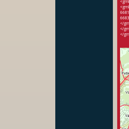
<gml
<gml
6681
6683
</gm
</gm
</gm