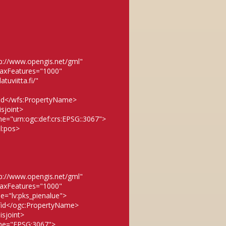
p://www.opengis.net/gml"
maxFeatures="1000"
uviitta.fi/"
id</wfs:PropertyName>
sjoint>
="urn:ogc:def:crs:EPSG::3067">
l:pos>
p://www.opengis.net/gml"
maxFeatures="1000"
e="lv:pks_pienalue">
fid</ogc:PropertyName>
sjoint>
me="EPSG:3067">