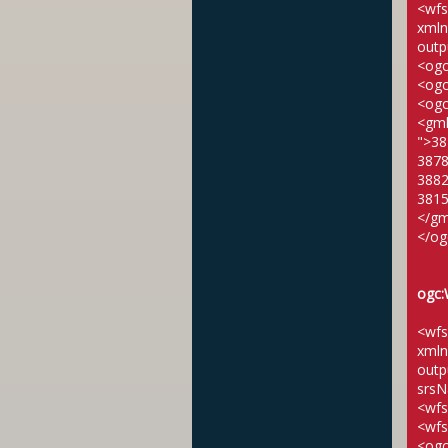
<wfs
xmln
outp
<ogc
<ogc
<ogc
<gml
">38
3878
3882
3815
</gm
</og
ogc:
<wfs
xmln
outp
srsN
<wfs
<wfs
<ogc