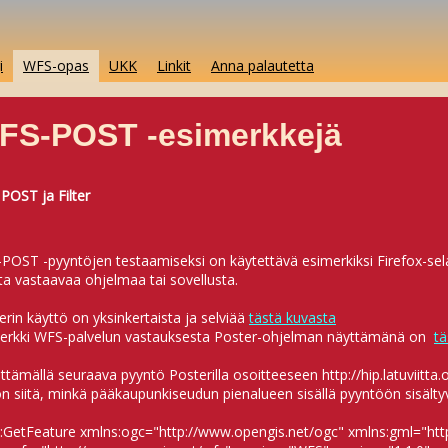
i
WFS-opas
UKK
Linkit
Anna palautetta
FS-POST -esimerkkejä
 POST ja Filter
-POST -pyyntöjen testaamiseksi on käytettävä esimerkiksi Firefox-sel
a vastaavaa ohjelmaa tai sovellusta.
erin käyttö on yksinkertaista ja selviää
tästä kuvasta
erkki WFS-palvelun vastauksesta Poster-ohjelman näyttämänä on
tä
ttämällä seuraava pyyntö Posterilla osoitteeseen http://hip.latuviitta
on siitä, minkä pääkaupunkiseudun pienalueen sisällä pyyntöön sisältyv
:GetFeature xmlns:ogc="http://www.opengis.net/ogc" xmlns:gml="htt