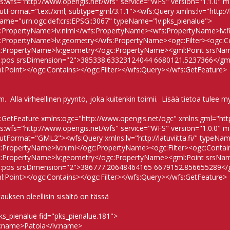
s:wfs="http://www.opengis.net/wfs" service="WFS" version="1.1.0" 
utFormat="text/xml; subtype=gml/3.1.1"><wfs:Query xmlns:lv="http://lat
ame="urn:ogc:def:crs:EPSG::3067" typeName="lv:pks_pienalue">
:PropertyName>lv:nimi</wfs:PropertyName><wfs:PropertyName>lv:f
:PropertyName>lv:geometry</wfs:PropertyName><ogc:Filter><ogc:C
:PropertyName>lv:geometry</ogc:PropertyName><gml:Point srsName
:pos srsDimension="2">385338.63323124044 6680121.5237366</gm
l:Point></ogc:Contains></ogc:Filter></wfs:Query></wfs:GetFeature>
. Alla virheellinen pyyntö, joka kuitenkin toimii. Lisää tietoa tulee
:GetFeature xmlns:ogc="http://www.opengis.net/ogc" xmlns:gml="htt
s:wfs="http://www.opengis.net/wfs" service="WFS" version="1.0.0" 
utFormat="GML2"><wfs:Query xmlns:lv="http://latuviitta.fi/" typeNam
:PropertyName>lv:nimi</ogc:PropertyName><ogc:Filter><ogc:Contai
:PropertyName>lv:geometry</ogc:PropertyName><gml:Point srsNa
:pos srsDimension="2">386777.20648464165 6679152.856655289</
l:Point></ogc:Contains></ogc:Filter></wfs:Query></wfs:GetFeature
auksen oleellisin sisältö on tässä
pks_pienalue fid="pks_pienalue.181">
name>Patola</lv:name>