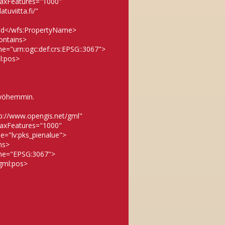
maxFeatures="1000"
uviitta.fi/"
id</wfs:PropertyName>
ontains>
="urn:ogc:def:crs:EPSG::3067">
l:pos>
 myöhemmin.
p://www.opengis.net/gml"
maxFeatures="1000"
e="lv:pks_pienalue">
ns>
me="EPSG:3067">
gml:pos>
>