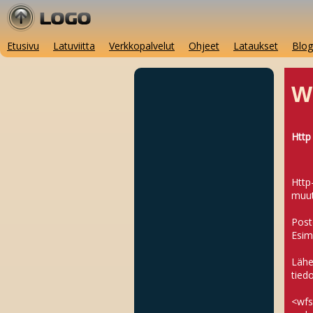
Etusivu
Latuviitta
Verkkopalvelut
Ohjeet
Lataukset
Blog
W
Http
Http
muut
Post
Esim
Lähe
tied
<wfs