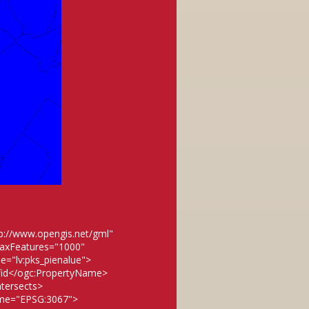
p://www.opengis.net/gml"
maxFeatures="1000"
e="lv:pks_pienalue">
fid</ogc:PropertyName>
tersects>
ame="EPSG:3067">