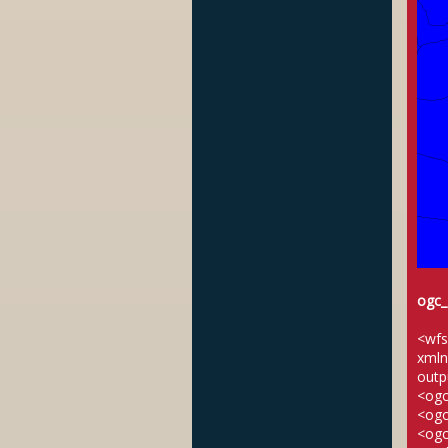
ogc_
<wfs
xmln
outp
<ogc
<ogc
<ogc