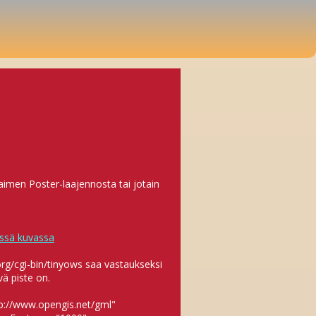
aimen Poster-laajennosta tai jotain
ssä kuvassa
.org/cgi-bin/tinyows saa vastaukseksi
ä piste on.
p://www.opengis.net/gml"