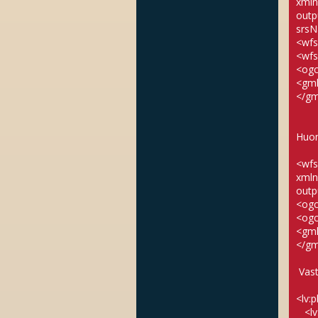
xmln
outp
srsN
<wfs
<wfs
<ogc
<gml
</gm
Huom
<wfs
xmln
outp
<ogc
<ogc
<gml
</gm
Vast
<lv:
<lv: