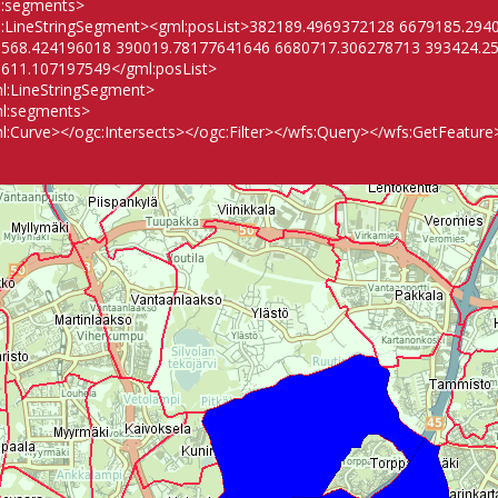
:segments>
:LineStringSegment><gml:posList>382189.4969372128 6679185.29
568.424196018 390019.78177641646 6680717.306278713 393424.2
611.107197549</gml:posList>
l:LineStringSegment>
l:segments>
l:Curve></ogc:Intersects></ogc:Filter></wfs:Query></wfs:GetFeature